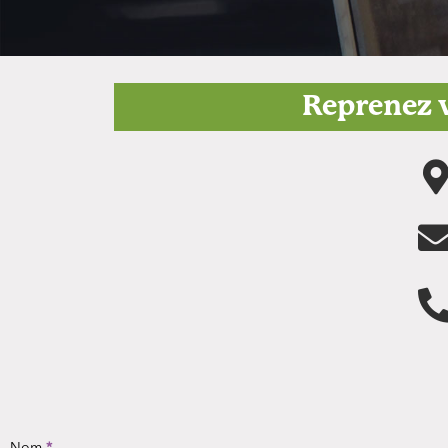
Reprenez v
Nom
*