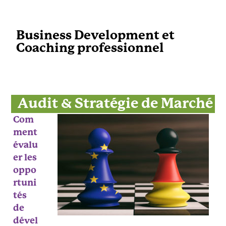
Business Development et
Coaching professionnel
Audit & Stratégie de Marché
Com
ment
évalu
er les
oppo
rtuni
tés
de
dével