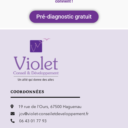
convient !
Pré-diagnostic gratuit
COORDONNÉES
19 rue de l’Ours, 67500 Haguenau
jcv@violet-conseiletdeveloppement.fr
06 43 01 77 93