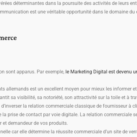
ont avérées déterminantes dans la poursuite des activités de leurs en
 communication est une véritable opportunité dans le domaine d
mmerce
on sont apparus. Par exemple,
le Marketing Digital est devenu un
nts allemands est un excellent moyen pour mieux les informer et s
ntit sa visibilité, sa notoriété, son attractivité sur la toile et à t
 d’inverser la relation commerciale classique de fournisseur à cli
de la prise de contact par voie digitale. La relation commerciale s
teur et demandeur de vos produits.
nnelle car elle détermine la réussite commerciale d’un site de ven