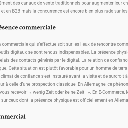
ément des canaux de vente traditionnels pour augmenter leur chi
et en B2B mais la concurrence est encore bien plus rude sur les 
résence commerciale
 commerciale qui s’effectue soit sur les lieux de rencontre com
 outils digitaux se sont rendus indispensables. La présence phys
lais des contacts générés par le digital. La relation de confian
e. Cette situation est plutôt favorable pour un homme de terrain
climat de confiance s’est instauré avant la visite et de surcroit à l
ieur à celle d’une prospection classique. En Allemagne, ce phén
ous recevoir ; « wenig Zeit oder keine Zeit ! ». En E-Commerce, 
é sur ceux dont la présence physique est officiellement en Allem
ommercial