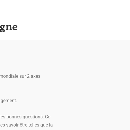
agne
 mondiale sur 2 axes
nagement.
t les bonnes questions. Ce
es savoir-être telles que la